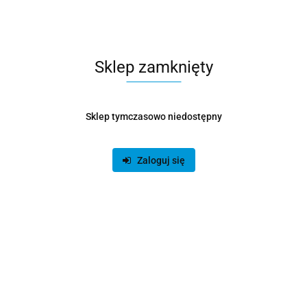
procesor stanowi fundament całego systemu, od którego...
Sklep zamknięty
Sklep tymczasowo niedostępny
Zaloguj się
Jakie są najlepsze dyski SSD? Ranking
2025-04-18
Blackwhite
Spis treści Ranking dysków SSD - sprawdź, które modele warto
rozważyć Jaki jest najlepszy dysk SSD? Przykładowe modele
Więcej
Hikvision DE100 128 GB 2.5" SATA III MSI SPATIUM M390 1TB M.2
NVMe Patriot P300 + Kieszeń na Dysk Asus ROG Strix Arion 5...