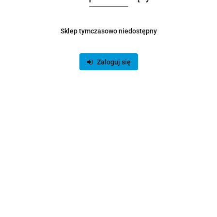
I bądź z nami na bieżąco :)
Sklep tymczasowo niedostępny
Zaloguj się
Dane adresowe
Dostawa i płatności
O sklepie
Polecamy
Znajdziesz nas na