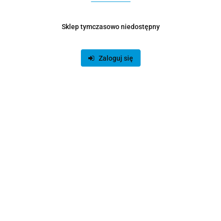
Sklep tymczasowo niedostępny
Zaloguj się
Podkładka Sharkoon SGP1 L