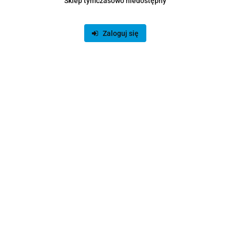
Sklep tymczasowo niedostępny
Ultraszybki kabel Aukey CB-BAL3 Czarno-biały USB -
Lightning
Zaloguj się
79.00