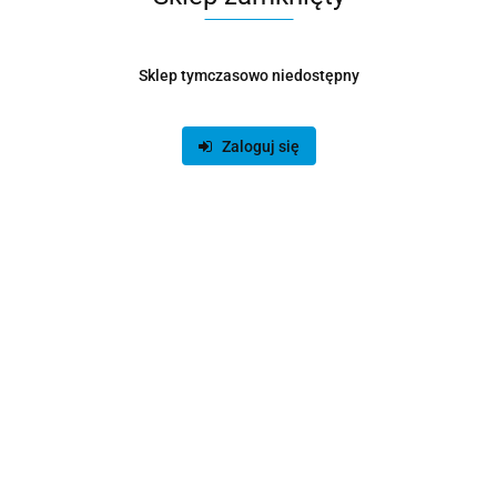
Produkt niedostępny
Sklep tymczasowo niedostępny
Snab Overtone EP-101M - słuchawki dokanałowe z
mikrofonem
Zaloguj się
109.00