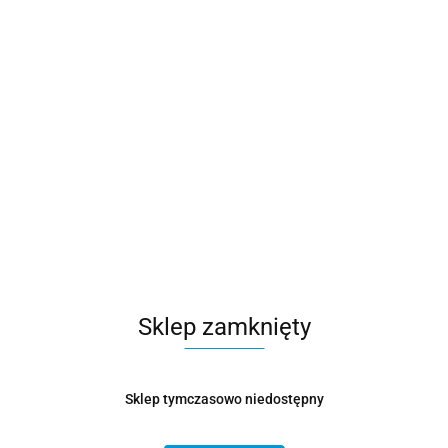
Sklep zamknięty
Produkt niedostępny
Sklep tymczasowo niedostępny
Głośnik Soundbar Creative Stage 2.1