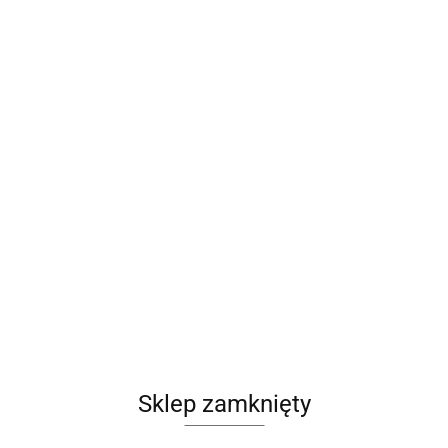
Produkt niedostępny
Zestaw BlackWhite i5-12400F/RTX4060/32GB/SSD 1TB
4099.00
Sklep zamknięty