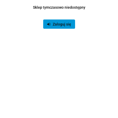
Sklep tymczasowo niedostępny
Zaloguj się
Produkt niedostępny
Zestaw BlackWhite R5-5600/RX6600/32GB/SSD 1TB
3268.00